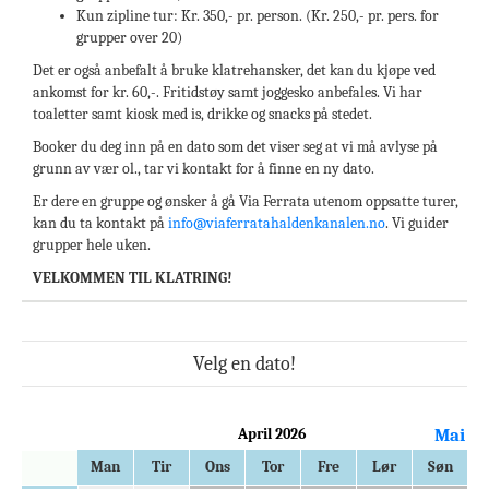
Kun zipline tur: Kr. 350,- pr. person. (Kr. 250,- pr. pers. for
grupper over 20)
Det er også anbefalt å bruke klatrehansker, det kan du kjøpe ved
ankomst for kr. 60,-. Fritidstøy samt joggesko anbefales. Vi har
toaletter samt kiosk med is, drikke og snacks på stedet.
Booker du deg inn på en dato som det viser seg at vi må avlyse på
grunn av vær ol., tar vi kontakt for å finne en ny dato.
Er dere en gruppe og ønsker å gå Via Ferrata utenom oppsatte turer,
kan du ta kontakt på
info@viaferratahaldenkanalen.no
. Vi guider
grupper hele uken.
VELKOMMEN TIL KLATRING!
Velg en dato!
April 2026
Mai
Man
Tir
Ons
Tor
Fre
Lør
Søn